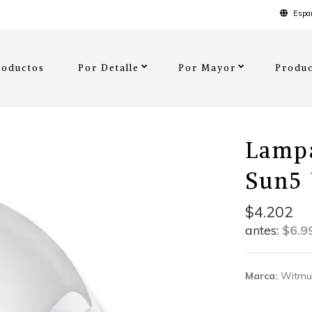
Españ
roductos
Por Detalle
Por Mayor
Produc
Lamp
Sun5 
$4.202
antes:
$6.9
Marca:
Witmu