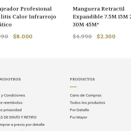
jeador Profesional
Manguera Retractil
litis Calor Infrarrojo
Expandible 7.5M 15M 
ático
30M 45M*
990
$8.000
$4.990
$2.300
 NOSOTROS
PRODUCTOS
 y Condiciones
Carro de Compras
 de reembolso
Todos los productos
de privacidad
Por Detalle
S DE ENVÍO Y RETIRO
Por Mayor
prar a precio por detalle