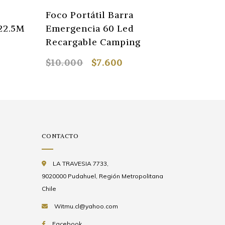
Foco Portátil Barra
Colado
22.5M
Emergencia 60 Led
Condim
Recargable Camping
Sopa
$10.000
$7.600
$1.200
CONTACTO
LA TRAVESIA 7733,
9020000 Pudahuel, Región Metropolitana
Chile
Witmu.cl@yahoo.com
Facebook