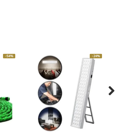
-54%
-24%