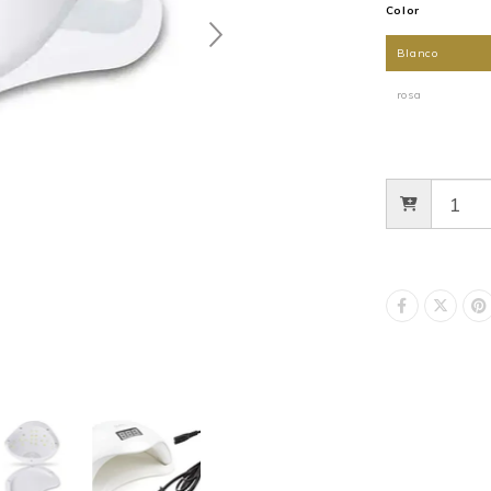
Color
Blanco
rosa