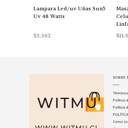
Lampara Led/uv Uñas Sun5
Masa
Uv 48 Watts
Celu
Linf
$3.362
$11.
SOBRE
Términos
Politica
Política 
POLÍTICA
Como com