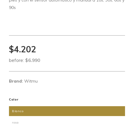
pies y con el sensor automático y manual a 10s, 30s, 60s y
90s
$4.202
before:
$6.990
Brand:
Witmu
Color
Blanco
rosa