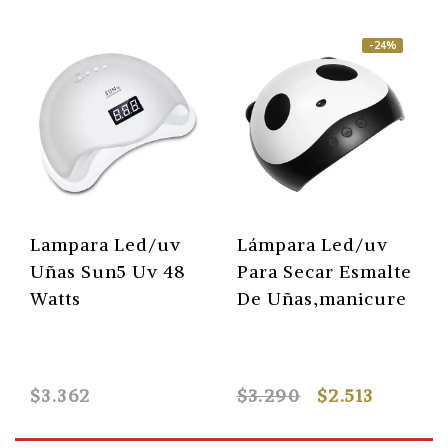
-24%
Lampara Led/uv
Lámpara Led/uv
Uñas Sun5 Uv 48
Para Secar Esmalte
Watts
De Uñas,manicure
$3.362
$3.290
$2.513