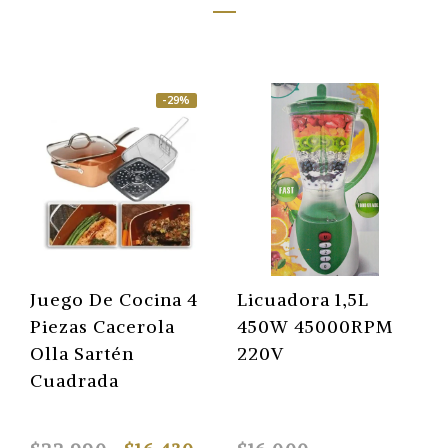
-29%
uego De Cocina 4
Licuadora 1,5L
Set D
iezas Cacerola
450W 45000RPM
Bater
lla Sartén
220V
Ollas
uadrada