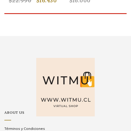
22.990
$16.430
$16.000
$13.9
ABOUT US
Términos y Condiciones