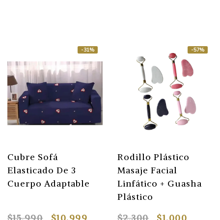
-31%
-57%
Cubre Sofá
Rodillo Plástico
Elasticado De 3
Masaje Facial
Cuerpo Adaptable
Linfático + Guasha
Plástico
$15.990
$10.999
$2.300
$1.000