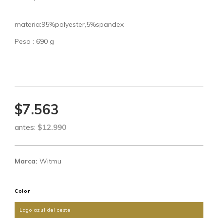
materia:95%polyester,5%spandex
Peso : 690 g
$7.563
antes:
$12.990
Marca:
Witmu
Color
Lago azul del oeste