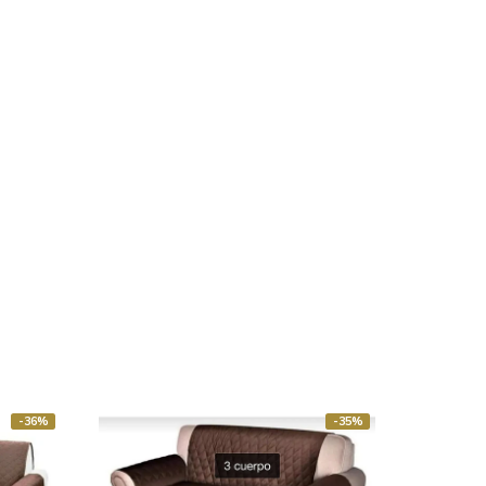
-36%
-35%