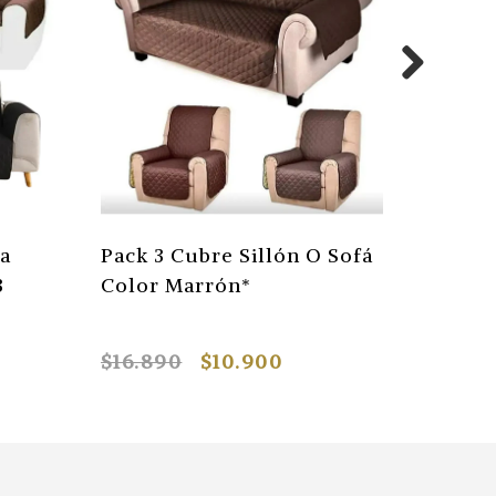
ra
Pack 3 Cubre Sillón O Sofá
Cubre S
3
Color Marrón*
Mascot
Plazas
$16.890
$10.900
$4.661