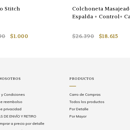
 Stitch
Colchoneta Masajead
Espalda + Control+ C
90
$1.000
$26.390
$18.615
 NOSOTROS
PRODUCTOS
 y Condiciones
Carro de Compras
 de reembolso
Todos los productos
de privacidad
Por Detalle
S DE ENVÍO Y RETIRO
Por Mayor
prar a precio por detalle