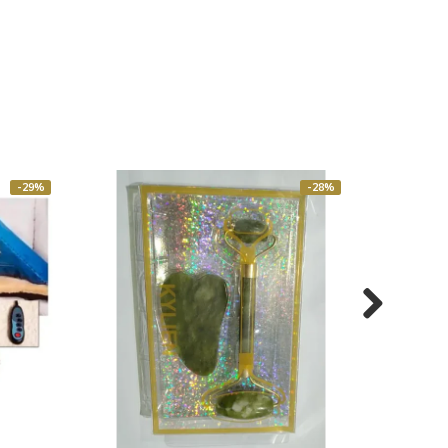
-29%
-28%