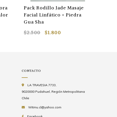
ora
Pack Rodillo Jade Masaje
12 Perf
alor
Facial Linfático + Piedra
Depila
Gua Sha
$2.500
$1.800
$2.500
CONTACTO
LA TRAVESIA 7733,
9020000 Pudahuel, Región Metropolitana
Chile
Witmu.cl@yahoo.com
Facebook