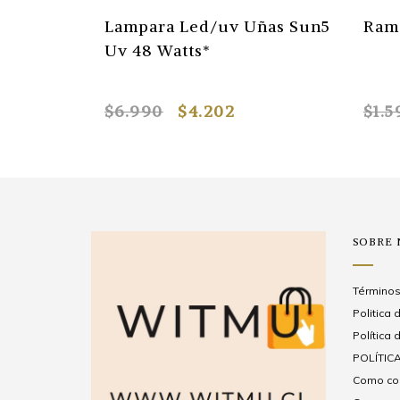
Lampara Led/uv Uñas Sun5
Ramo
Uv 48 Watts*
$6.990
$4.202
$1.5
SOBRE
Términos
Politica
Política 
POLÍTICA
Como com