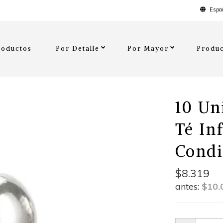
Españ
roductos
Por Detalle
Por Mayor
Produc
10 Un
Té In
Condi
$8.319
antes:
$10.