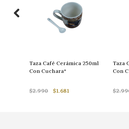
esca
Taza Café Cerámica 250ml
Taza 
 Al
Con Cuchara*
Con C
$2.990
$1.681
$2.99