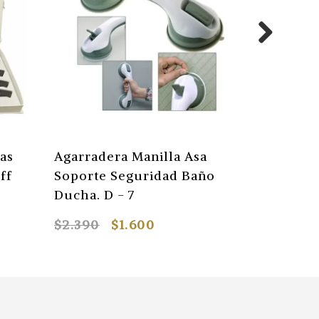
zas
Agarradera Manilla Asa
Kit 36 Fr
ff
Soporte Seguridad Baño
Para Uña
Ducha. D - 7
Formas
$2.390
$1.600
$5.990