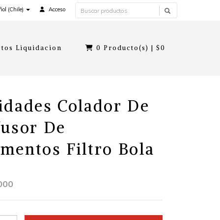
ol (Chile)
Acceso
tos Liquidacion
0
Producto(s) |
$0
idades Colador De
fusor De
mentos Filtro Bola
000