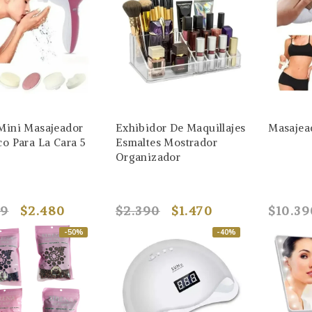
 Mini Masajeador
Exhibidor De Maquillajes
Masajead
co Para La Cara 5
Esmaltes Mostrador
Organizador
99
$2.480
$2.390
$1.470
$10.39
-50%
-40%