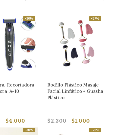
-30%
-57%
ra, Recortadora
Rodillo Plástico Masaje
ora .A-10
Facial Linfático + Guasha
Plástico
0
$4.000
$2.300
$1.000
-30%
-26%