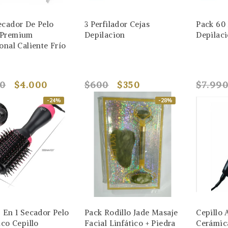
ecador De Pelo
3 Perfilador Cejas
Pack 60 
 Premium
Depilacion
Depilac
onal Caliente Frío
90
$4.000
$600
$350
$7.99
-24%
-28%
 En 1 Secador Pelo
Pack Rodillo Jade Masaje
Cepillo 
ico Cepillo
Facial Linfático + Piedra
Cerámic