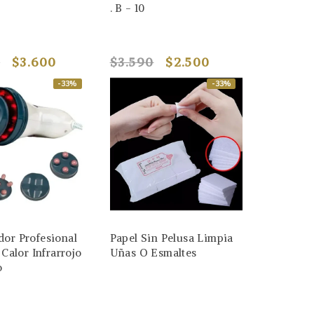
. B - 10
0
$3.600
$3.590
$2.500
-33%
-33%
dor Profesional
Papel Sin Pelusa Limpia
 Calor Infrarrojo
Uñas O Esmaltes
o