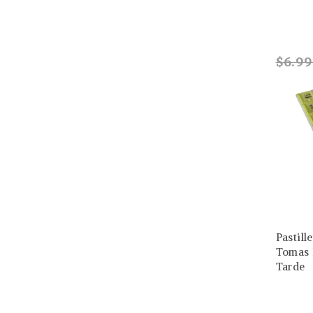
$6.9
Pastill
Tomas 
Tarde