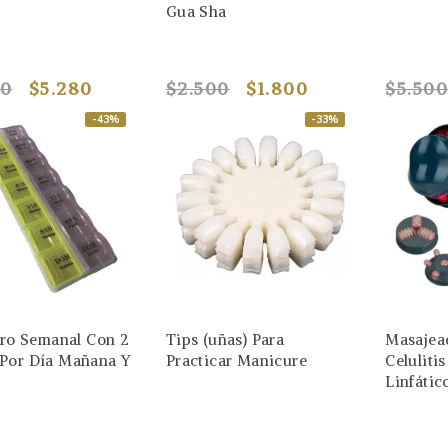
Gua Sha
90
$5.280
$2.500
$1.800
$5.50
-43%
-33%
ero Semanal Con 2
Tips (uñas) Para
Masajea
Por Día Mañana Y
Practicar Manicure
Celulitis
Linfátic