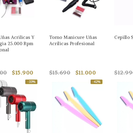
Uñas Acrilicas Y
Torno Manicure Uñas
Cepillo 
gia 25.000 Rpm
Acrílicas Profesional
onal
900
$15.900
$15.690
$11.000
$12.9
-33%
-42%