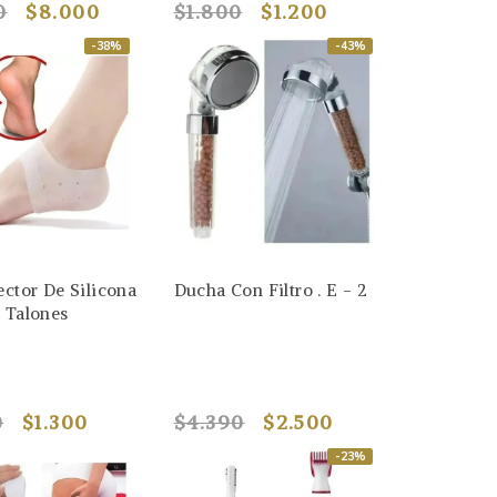
0
$8.000
$1.800
$1.200
-38%
-43%
ector De Silicona
Ducha Con Filtro . E - 2
 Talones
0
$1.300
$4.390
$2.500
-23%