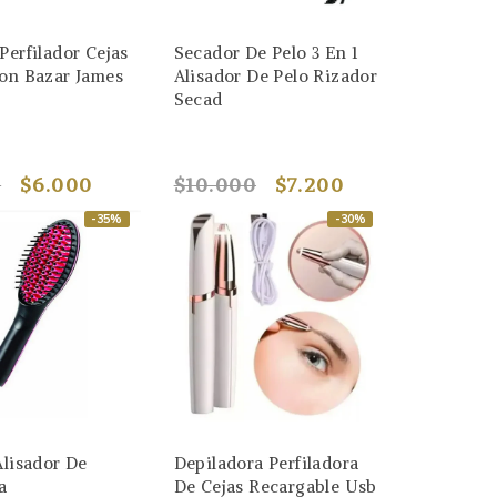
Perfilador Cejas
Secador De Pelo 3 En 1
ion Bazar James
Alisador De Pelo Rizador
Secad
0
$6.000
$10.000
$7.200
-35%
-30%
Alisador De
Depiladora Perfiladora
a
De Cejas Recargable Usb