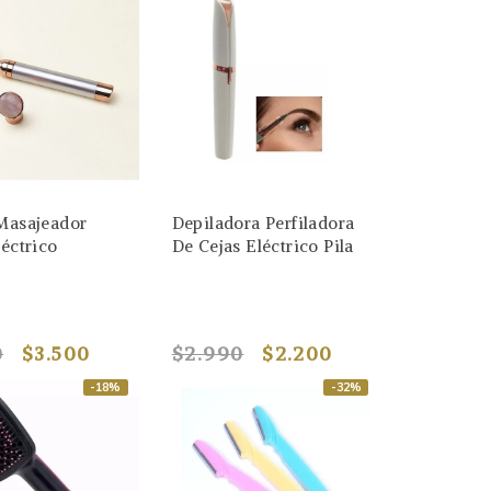
 Masajeador
Depiladora Perfiladora
léctrico
De Cejas Eléctrico Pila
0
$3.500
$2.990
$2.200
-18%
-32%