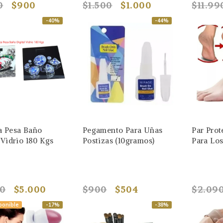
0
$900
$1.500
$1.000
$11.99
-40%
-44%
a Pesa Baño
Pegamento Para Uñas
Par Prot
 Vidrio 180 Kgs
Postizas (10gramos)
Para Los
90
$5.000
$900
$504
$2.09
ponible
-17%
-38%