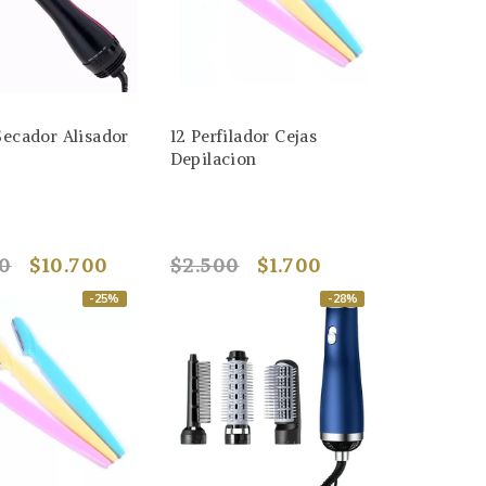
Secador Alisador
12 Perfilador Cejas
Depilacion
90
$10.700
$2.500
$1.700
-25%
-28%