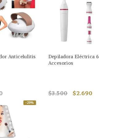
or Anticelulitis
Depiladora Eléctrica 6
Accesorios
0
$3.500
$2.690
-29%