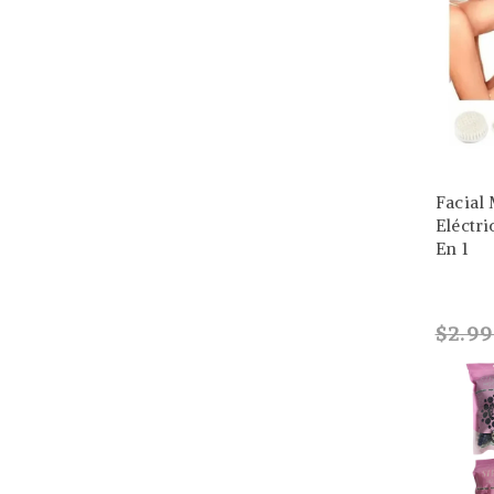
Facial
Eléctri
En 1
$2.9