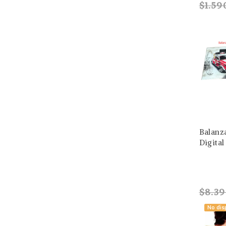
$1.59
Balanz
Digital
$8.3
No dis