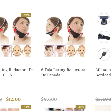
-21%
tting Reductora De
6 Faja Litting Reductora
Afeitado
. C - 5
De Papada
Bordead
0
$1.500
$9.600
$5.69
-44%
-33%