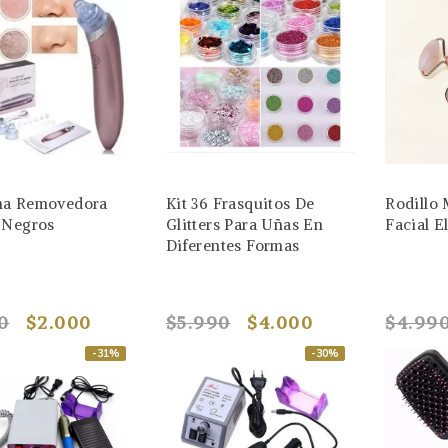
na Removedora
Kit 36 Frasquitos De
Rodillo
 Negros
Glitters Para Uñas En
Facial E
Diferentes Formas
0
$2.000
$5.990
$4.000
$4.99
-31%
-30%