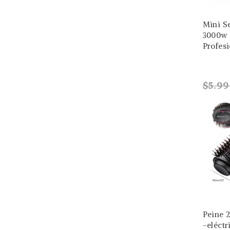
Mini S
3000w
Profesi
$5.9
Peine 2
-eléctr