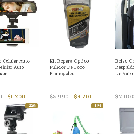
e Celular Auto
Kit Repara Optico
Bolso O
elular Auto
Pulidor De Foco
Respaldo
isor
Principales
De Auto
0
$1.200
$5.990
$4.710
$2.00
-22%
-34%