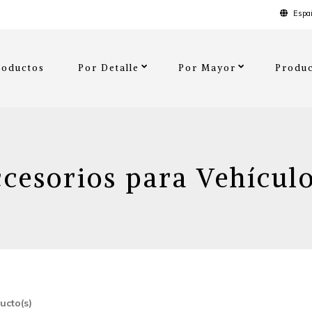
Españ
roductos
Por Detalle
Por Mayor
Produc
cesorios para Vehícul
ucto(s)