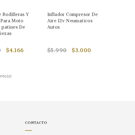
 Rodilleras Y
Inflador Compresor De
 Para Moto
Aire 12v Neumaticos
a patines De
Autos
iezas
0
$4.166
$5.990
$3.000
nto(s)
CONTACTO