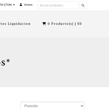
ol (Chile)
Acceso
tos Liquidacion
0
Producto(s) |
$0
os*