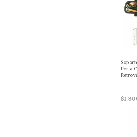
Soport
Porta C
Retrov
$1.80