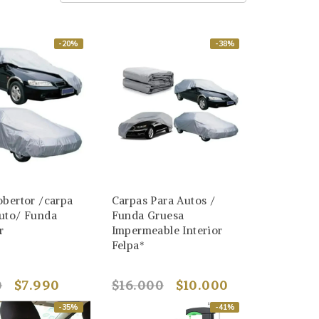
-20%
-38%
obertor /carpa
Carpas Para Autos /
uto/ Funda
Funda Gruesa
r
Impermeable Interior
Felpa*
0
$7.990
$16.000
$10.000
-35%
-41%