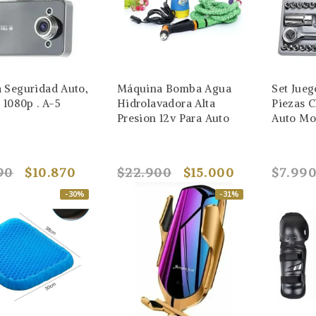
 Seguridad Auto,
Máquina Bomba Agua
Set Jue
 1080p . A-5
Hidrolavadora Alta
Piezas 
Presion 12v Para Auto
Auto Mot
90
$10.870
$22.900
$15.000
$7.99
-30%
-31%