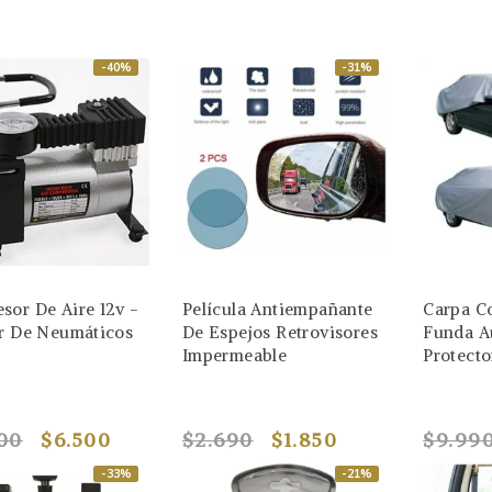
-40%
-31%
sor De Aire 12v -
Película Antiempañante
Carpa C
or De Neumáticos
De Espejos Retrovisores
Funda A
Impermeable
Protecto
00
$6.500
$2.690
$1.850
$9.99
-33%
-21%