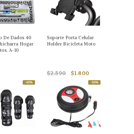
go De Dados 40
Soporte Porta Celular
Chicharra Hogar
Holder Bicicleta Moto
os. A-10
0
$2.590
$1.800
-40%
-50%