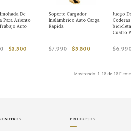
Almohada De
Soporte Cargador
Juego De
a Para Asiento
Inalámbrico Auto Carga
Coderas
Trabajo Auto
Rápida
biciclet
Cuatro P
90
$3.500
$7.990
$5.500
$6.99
Mostrando: 1-16 de 16 Eleme
 NOSOTROS
PRODUCTOS