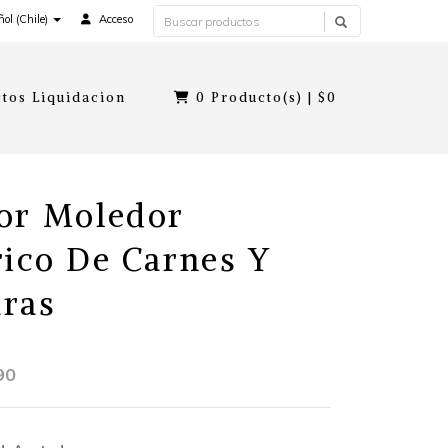
ol (Chile)
Acceso
tos Liquidacion
0
Producto(s) |
$0
or Moledor
rico De Carnes Y
ras
90