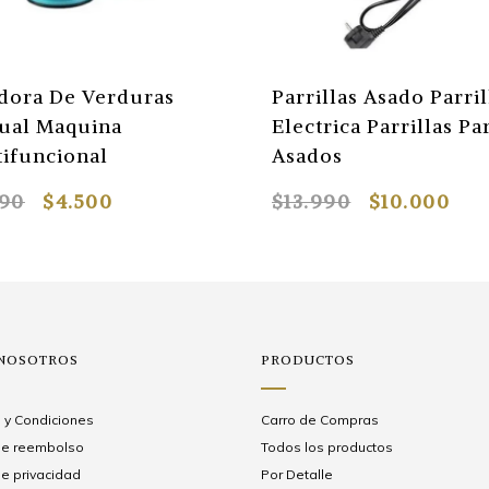
dora De Verduras
Parrillas Asado Parril
ual Maquina
Electrica Parrillas Pa
ifuncional
Asados
590
$4.500
$13.990
$10.000
 NOSOTROS
PRODUCTOS
 y Condiciones
Carro de Compras
 de reembolso
Todos los productos
de privacidad
Por Detalle