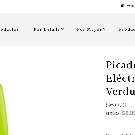
Españ
roductos
Por Detalle
Por Mayor
Produc
Picad
Eléct
Verdu
$6.023
antes:
$8.9