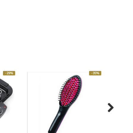
-29%
-35%