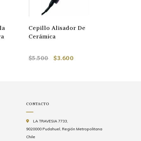
la
Cepillo Alisador De
Moledo
ra
Cerámica
De Caf
$5.500
$3.600
$7.990
CONTACTO
LA TRAVESIA 7733,
9020000 Pudahuel, Región Metropolitana
Chile