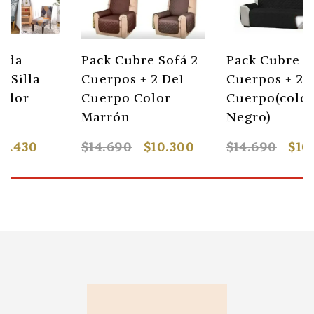
Pack Cubre Sofá 2
Pack Cubre Sofá 2
P
Cuerpos + 2 De1
Cuerpos + 2 De1
C
Cuerpo Color
Cuerpo(color
C
Marrón
Negro)
M
$14.690
$10.300
$14.690
$10.300
$