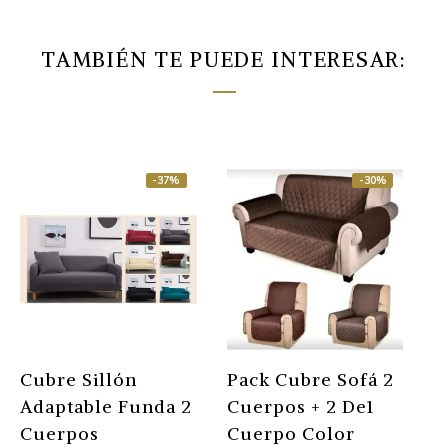
TAMBIÉN TE PUEDE INTERESAR:
-37%
-30%
Cubre Sillón
Pack Cubre Sofá 2
P
Adaptable Funda 2
Cuerpos + 2 De1
C
Cuerpos
Cuerpo Color
C