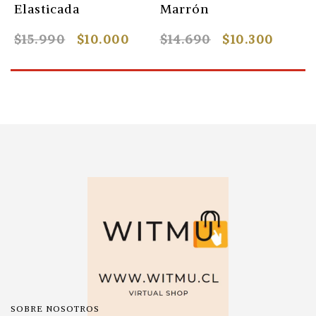
Elasticada
Marrón
N
$15.990
$10.000
$14.690
$10.300
$
SOBRE NOSOTROS