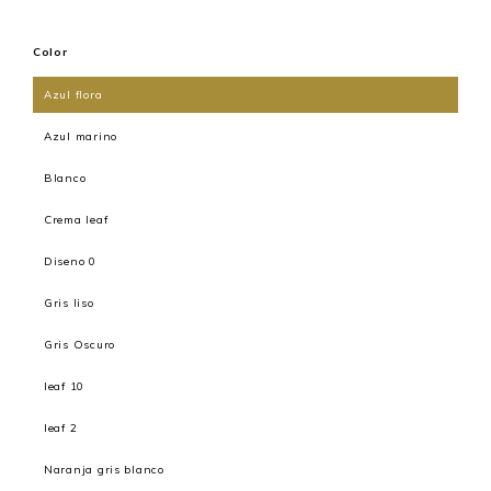
Color
Azul flora
Azul marino
Blanco
Crema leaf
Diseno 0
Gris liso
Gris Oscuro
leaf 10
leaf 2
Naranja gris blanco