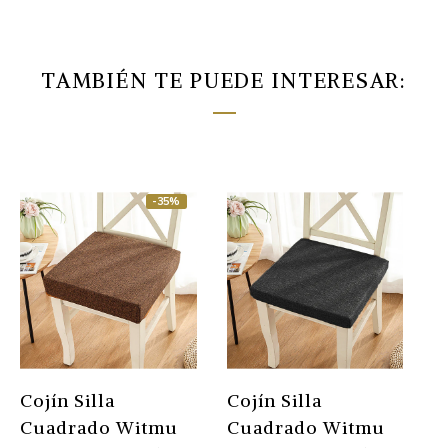
TAMBIÉN TE PUEDE INTERESAR:
-35%
Cojín Silla
Cojín Silla
C
Cuadrado Witmu
Cuadrado Witmu
C