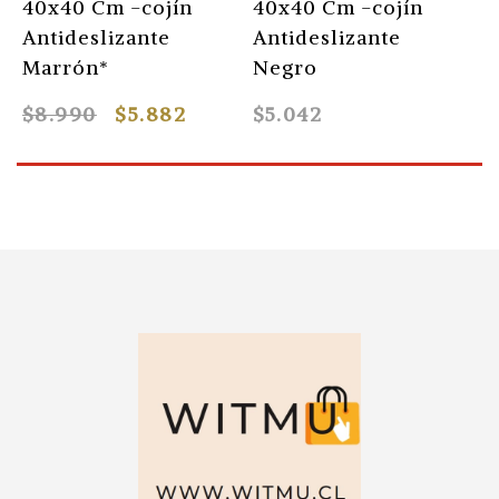
40x40 Cm -cojín
40x40 Cm -cojín
4
Antideslizante
Antideslizante
A
Marrón*
Negro
G
$8.990
$5.882
$5.042
$