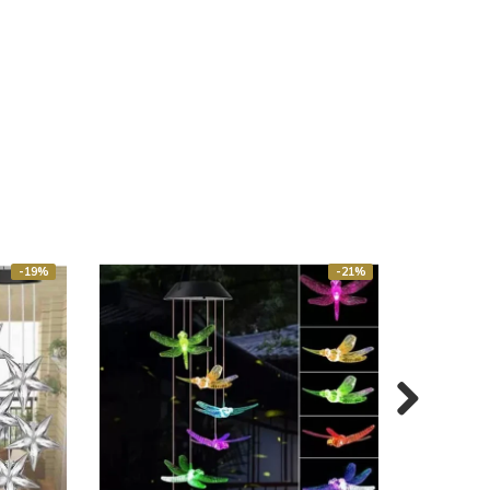
-19%
-21%