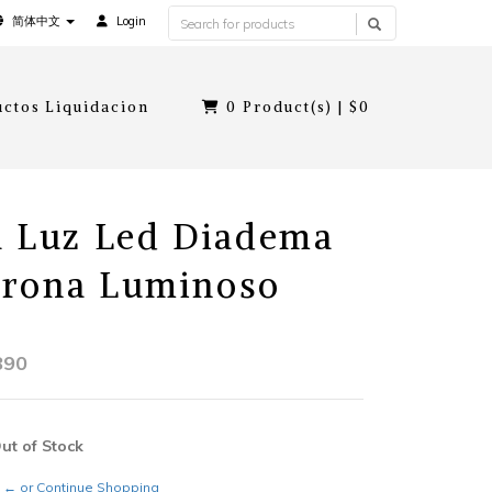
简体中文
Login
ctos Liquidacion
0
Product(s) |
$0
a Luz Led Diadema
orona Luminoso
890
Out of Stock
← or Continue Shopping