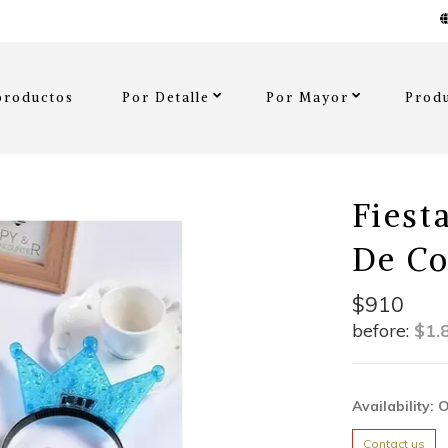
productos
Por Detalle
Por Mayor
Produ
Fiest
De C
$910
before:
$1.
Availability: 
Contact us