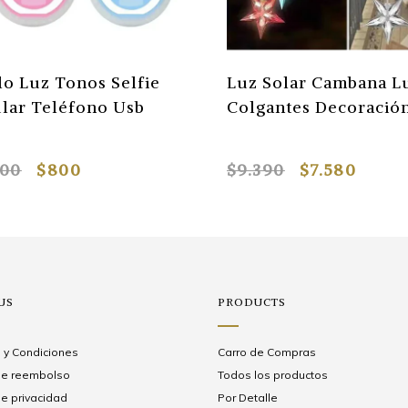
lo Luz Tonos Selfie
Luz Solar Cambana L
lar Teléfono Usb
Colgantes Decoració
200
$800
$9.390
$7.580
US
PRODUCTS
 y Condiciones
Carro de Compras
 de reembolso
Todos los productos
de privacidad
Por Detalle