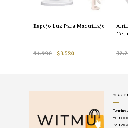
Espejo Luz Para Maquillaje
Anil
Celu
$4.990
$3.520
$2.
ABOUT 
Términos
Politica
Política 