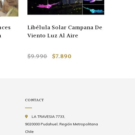
uces
Libélula Solar Campana De
Lampar
n
Viento Luz Al Aire
Led Sol
$9.990
$7.890
$9.990
CONTACT
LA TRAVESIA 7733,
9020000 Pudahuel, Región Metropolitana
Chile