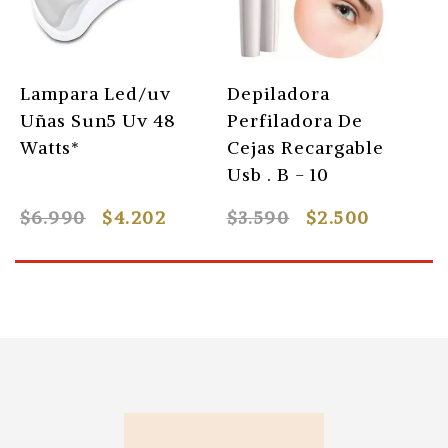
Lampara Led/uv
Depiladora
L
Uñas Sun5 Uv 48
Perfiladora De
m
Watts*
Cejas Recargable
C
Usb . B - 10
$6.990
$4.202
$3.590
$2.500
$