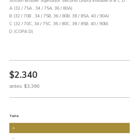
Sostén Brasier Sujetador Silicona Unbra Invisible A B C D
A (32 / 75A , 34 / 75A, 36 / 80A)
B (32 / 70B , 34 / 75B, 36 / 80B, 38 / 85A, 40 / 90A)
C (32 / 70C, 34 / 75C, 36 / 80C, 38 / 85B, 40 / 90B)
D (COPA D)
$2.340
antes:
$3.390
Talla
A