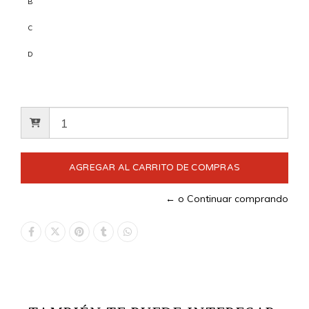
B
C
D
← o Continuar comprando