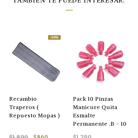
TAMBIÉN TE PUEDE INTERESAR:
-54%
Recambio
Pack 10 Pinzas
Traperos (
Manicure Quita
Repuesto Mopas )
Esmalte
Permanente .B - 10
$1.890
$860
$1.290