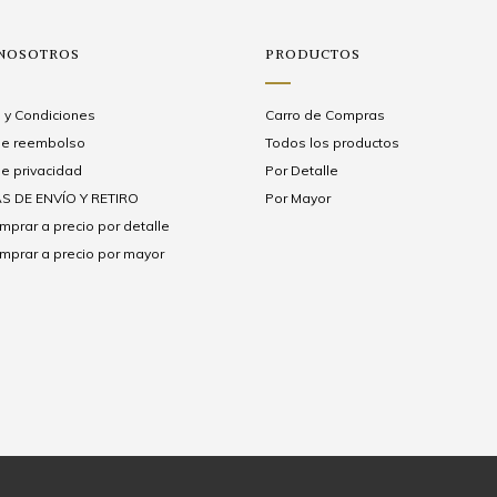
 NOSOTROS
PRODUCTOS
 y Condiciones
Carro de Compras
 de reembolso
Todos los productos
de privacidad
Por Detalle
S DE ENVÍO Y RETIRO
Por Mayor
prar a precio por detalle
prar a precio por mayor