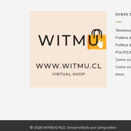
SOBRE
Términos
Politica
Política 
POLÍTICA
Como com
Como com
Inicio
© 2026 WITMUCHILE.
Desarrollado por Jumpseller
.