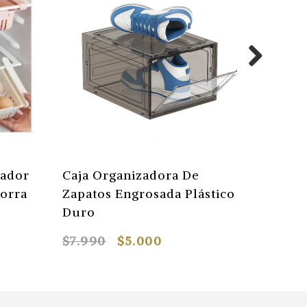
rador
Caja Organizadora De
Caja O
horra
Zapatos Engrosada Plástico
Cajone
Duro
$7.990
$5.000
$3.100