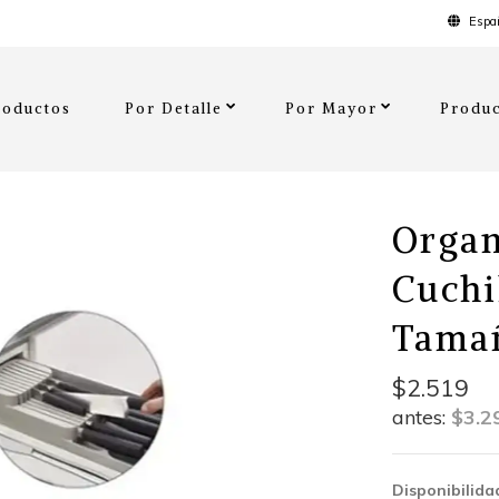
Españ
roductos
Por Detalle
Por Mayor
Produc
Organ
Cuchi
Tamañ
$2.519
antes:
$3.2
Disponibilida