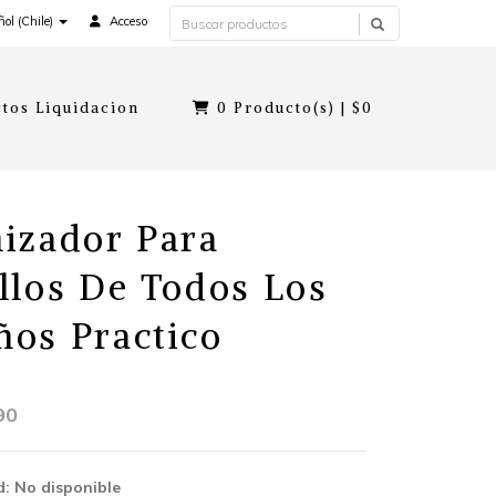
ol (Chile)
Acceso
tos Liquidacion
0
Producto(s) |
$0
izador Para
llos De Todos Los
os Practico
90
d: No disponible