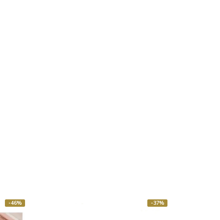
-46%
-37%