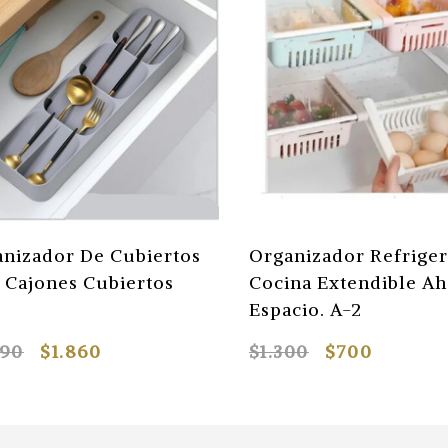
nizador De Cubiertos
Organizador Refrige
 Cajones Cubiertos
Cocina Extendible A
Espacio. A-2
690
$1.860
$1.300
$700