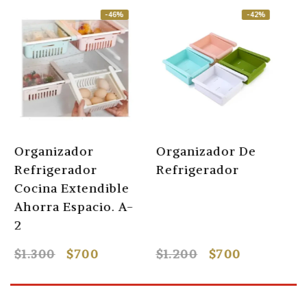
-46%
-42%
Organizador
Organizador De
C
Refrigerador
Refrigerador
O
Cocina Extendible
C
Ahorra Espacio. A-
A
2
E
$1.300
$700
$1.200
$700
$