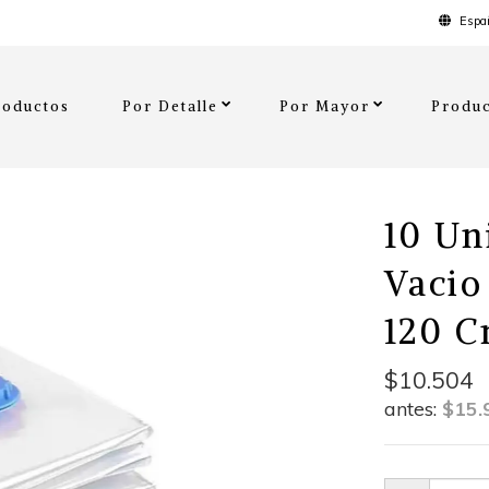
Españ
roductos
Por Detalle
Por Mayor
Produc
10 Un
Vacio
120 
$10.504
antes:
$15.