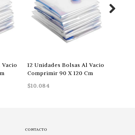
l Vacio
12 Unidades Bolsas Al Vacio
10 Unid
Cm
Comprimir 90 X 120 Cm
Compri
$10.084
$9.990
CONTACTO