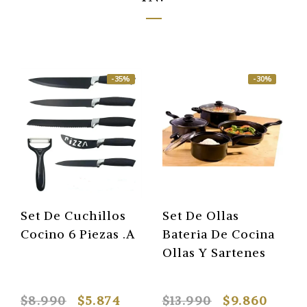
-35%
-30%
Set De Cuchillos
Set De Ollas
Cocino 6 Piezas .A
Bateria De Cocina
Ollas Y Sartenes
$8.990
$5.874
$13.990
$9.860