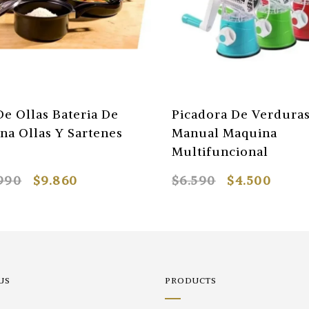
De Ollas Bateria De
Picadora De Verdura
na Ollas Y Sartenes
Manual Maquina
Multifuncional
.990
$9.860
$6.590
$4.500
US
PRODUCTS