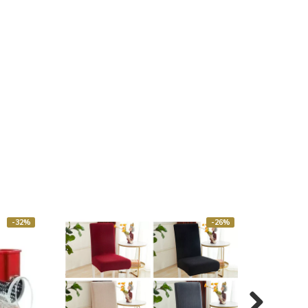
-32%
-26%