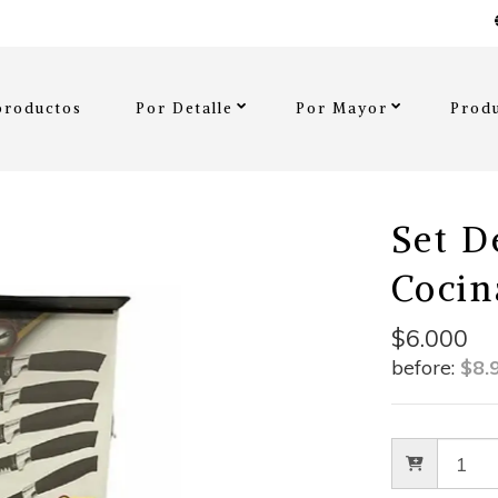
productos
Por Detalle
Por Mayor
Produ
Set D
Cocin
$6.000
before:
$8.