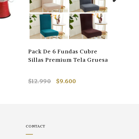
s
Pack De 6 Fundas Cubre
Set Ol
Sillas Premium Tela Gruesa
Cerami
$12.990
$9.600
$45.00
CONTACT