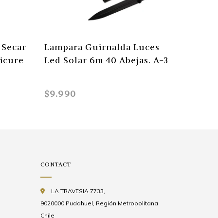
 Secar
Lampara Guirnalda Luces
Espejo
icure
Led Solar 6m 40 Abejas. A-3
$9.990
$4.990
CONTACT
LA TRAVESIA 7733,
9020000 Pudahuel, Región Metropolitana
Chile