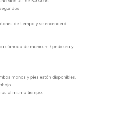
na vida útil de 50000hrs
 segundos
otones de tiempo y se encenderá
ncia cómoda de manicure / pedicura y
ambas manos y pies están disponibles.
abajo.
nos al mismo tiempo.