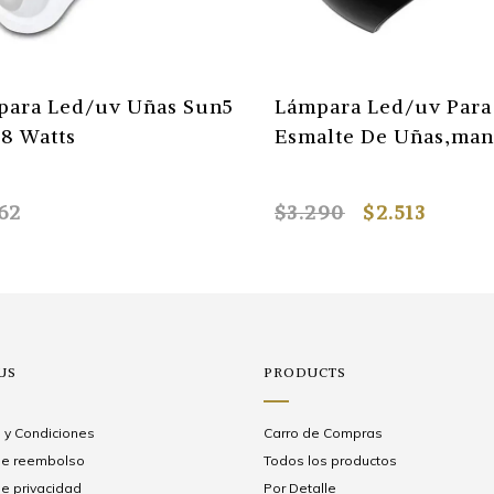
para Led/uv Uñas Sun5
Lámpara Led/uv Para
8 Watts
Esmalte De Uñas,man
62
$3.290
$2.513
US
PRODUCTS
 y Condiciones
Carro de Compras
 de reembolso
Todos los productos
de privacidad
Por Detalle