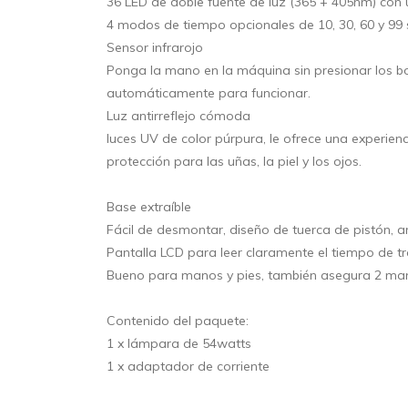
36 LED de doble fuente de luz (365 + 405nm) con u
4 modos de tiempo opcionales de 10, 30, 60 y 99
Sensor infrarojo
Ponga la mano en la máquina sin presionar los b
automáticamente para funcionar.
Luz antirreflejo cómoda
luces UV de color púrpura, le ofrece una experie
protección para las uñas, la piel y los ojos.
Base extraíble
Fácil de desmontar, diseño de tuerca de pistón, 
Pantalla LCD para leer claramente el tiempo de tr
Bueno para manos y pies, también asegura 2 ma
Contenido del paquete:
1 x lámpara de 54watts
1 x adaptador de corriente