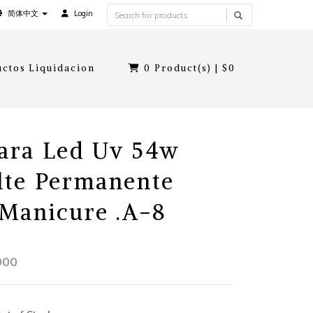
简体中文
Login
ctos Liquidacion
0
Product(s) |
$0
ara Led Uv 54w
te Permanente
Manicure .A-8
900