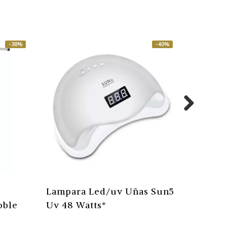
-38%
-40%
Lampara Led/uv Uñas Sun5
Lampar
oble
Uv 48 Watts*
Uv 48 