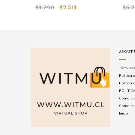
$3.290
$2.513
$6.
ABOUT 
Términos
Politica
Política 
POLÍTICA
Como com
Como com
Inicio