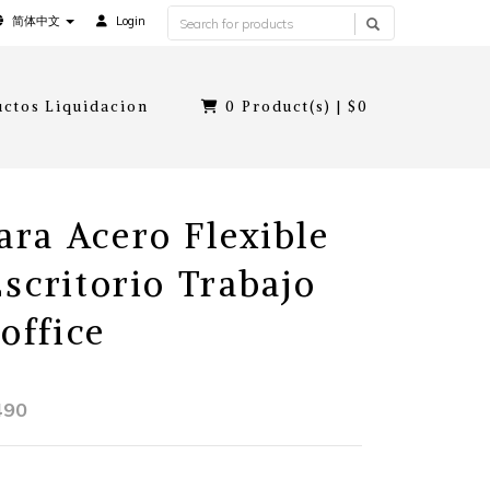
简体中文
Login
ctos Liquidacion
0
Product(s) |
$0
ra Acero Flexible
Escritorio Trabajo
office
490