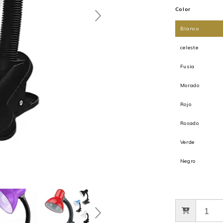
Color
Blanco
celeste
Fusia
Morado
Rojo
Rosado
Verde
Negro