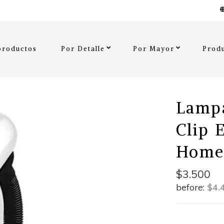
productos
Por Detalle
Por Mayor
Produ
Lampa
Clip 
Home
$3.500
before:
$4.