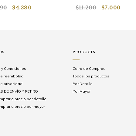
290
$4.380
$11.200
$7.000
US
PRODUCTS
 y Condiciones
Carro de Compras
 de reembolso
Todos los productos
de privacidad
Por Detalle
S DE ENVÍO Y RETIRO
Por Mayor
prar a precio por detalle
prar a precio por mayor