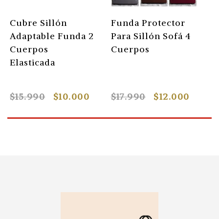
Cubre Sillón
Funda Protector
F
Adaptable Funda 2
Para Sillón Sofá 4
P
Cuerpos
Cuerpos
C
Elasticada
$15.990
$10.000
$17.990
$12.000
$