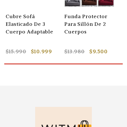
Cubre Sofá
Funda Protector
F
Elasticado De 3
Para Sillón De 2
P
Cuerpo Adaptable
Cuerpos
C
$15.990
$10.999
$13.980
$9.500
$