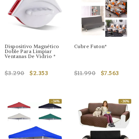
Dispositivo Magnético
Cubre Futon*
Doble Para Limpiar
Ventanas De Vidrio *
$3.290
$2.353
$11.990
$7.563
-34%
-36%