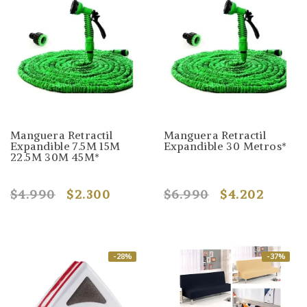
Manguera Retractil
Manguera Retractil
Expandible 7.5M 15M
Expandible 30 Metros*
22.5M 30M 45M*
$4.990
$2.300
$6.990
$4.202
-28%
-37%