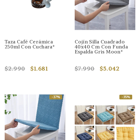
Taza Café Cerámica
Cojín Silla Cuadrado
250ml Con Cuchara*
40x40 Cm Con Funda
Espalda Gris Moon*
$2.990
$1.681
$7.990
$5.042
-37%
-35%