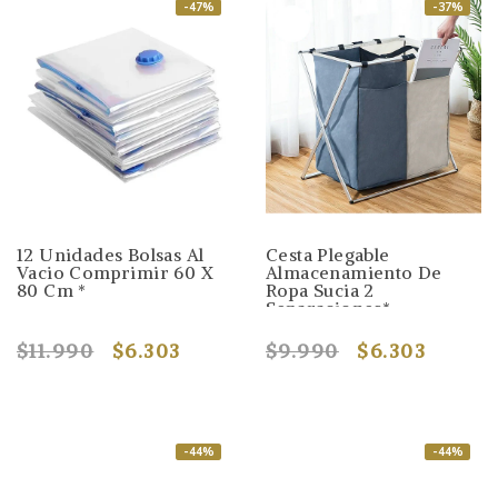
-47%
-37%
12 Unidades Bolsas Al
Cesta Plegable
Vacio Comprimir 60 X
Almacenamiento De
80 Cm *
Ropa Sucia 2
Separaciones*
$11.990
$6.303
$9.990
$6.303
-44%
-44%