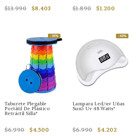
$13.990
$8.403
$1.890
$1.200
-36%
-40%
Taburete Plegable
Lampara Led/uv Uñas
Portátil De Plástico
Sun5 Uv 48 Watts*
Retráctil Silla*
$6.990
$4.500
$6.990
$4.202