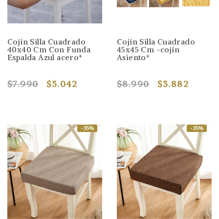
Cojín Silla Cuadrado
Cojín Silla Cuadrado
40x40 Cm Con Funda
45x45 Cm -cojín
Espalda Azul acero*
Asiento*
$7.990
$5.042
$8.990
$5.882
-35%
-35%