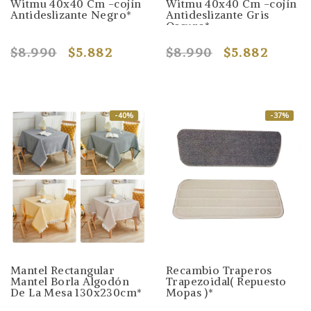
Witmu 40x40 Cm -cojín
Witmu 40x40 Cm -cojín
Antideslizante Negro*
Antideslizante Gris
Oscuro*
$8.990
$5.882
$8.990
$5.882
-40%
-37%
Mantel Rectangular
Recambio Traperos
Mantel Borla Algodón
Trapezoidal( Repuesto
De La Mesa 130x230cm*
Mopas )*