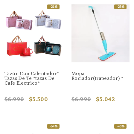
-21%
-28%
Tazón Con Calentador*
Mopa
Tazas De Te *tazas De
Rociador(trapeador) *
Cafe Electrico*
$6.990
$5.500
$6.990
$5.042
-54%
-40%