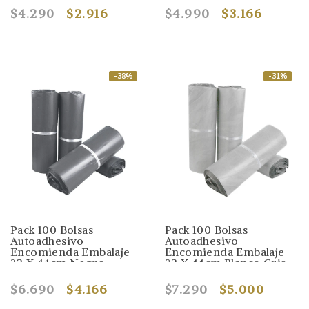
$4.290
$2.916
$4.990
$3.166
-38%
-31%
Pack 100 Bolsas
Pack 100 Bolsas
Autoadhesivo
Autoadhesivo
Encomienda Embalaje
Encomienda Embalaje
32 X 44cm Negro
32 X 44cm Blanco Gris
$6.690
$4.166
$7.290
$5.000