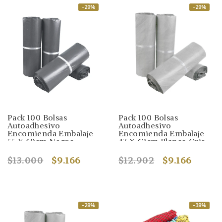
-29%
-29%
Pack 100 Bolsas
Pack 100 Bolsas
Autoadhesivo
Autoadhesivo
Encomienda Embalaje
Encomienda Embalaje
55 X 69cm Negro
47 X 62cm Blanco Gris
$13.000
$9.166
$12.902
$9.166
-28%
-38%