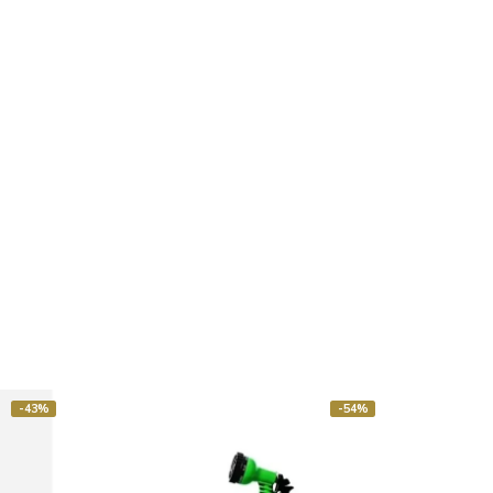
-43%
-54%