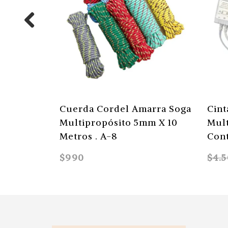
Cuerda Cordel Amarra Soga
Cint
Multipropósito 5mm X 10
Mult
Metros . A-8
Con
$990
$4.