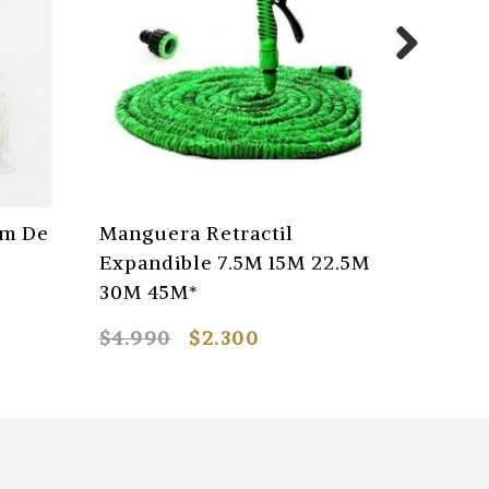
Cm De
Manguera Retractil
Mangue
Expandible 7.5M 15M 22.5M
Expand
30M 45M*
30M 4
$4.990
$2.300
$1.933