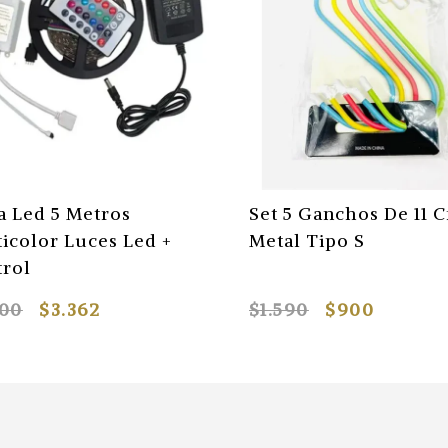
a Led 5 Metros
Set 5 Ganchos De 11 
icolor Luces Led +
Metal Tipo S
trol
500
$3.362
$1.590
$900