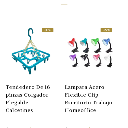
-35%
-22%
Tendedero De 16
Lampara Acero
Z
pinzas Colgador
Flexible Clip
O
Plegable
Escritorio Trabajo
Z
Calcetines
Homeoffice
P