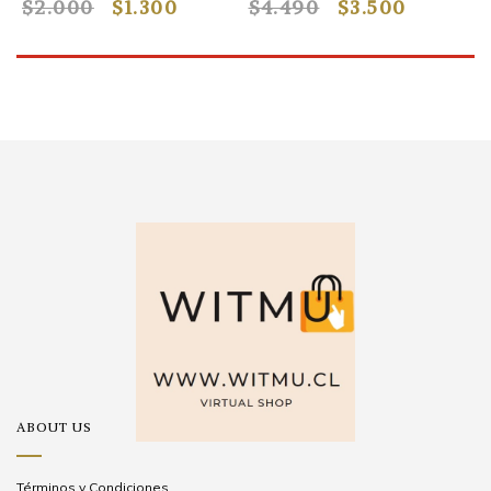
$2.000
$1.300
$4.490
$3.500
$
ABOUT US
Términos y Condiciones