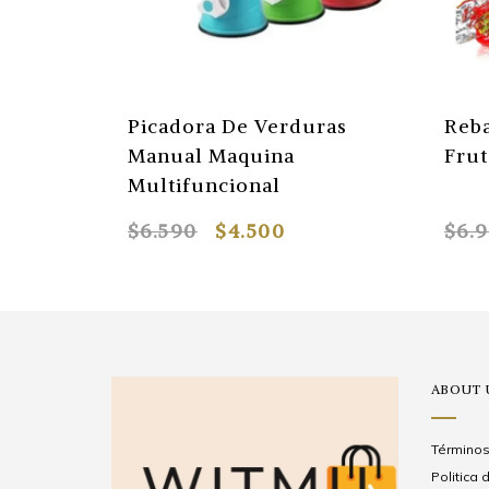
Picadora De Verduras
Reb
Manual Maquina
Frut
Multifuncional
$6.590
$4.500
$6.
ABOUT 
Términos
Politica