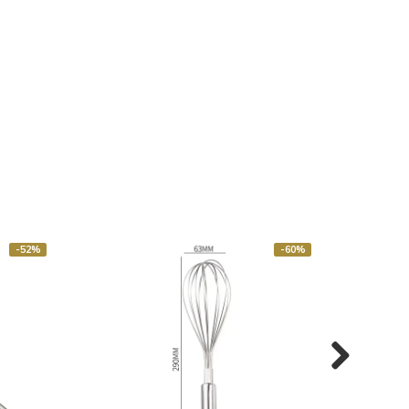
-52%
-60%