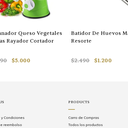
anador Queso Vegetales
Batidor De Huevos M
as Rayador Cortador
Resorte
990
$5.000
$2.490
$1.200
US
PRODUCTS
 y Condiciones
Carro de Compras
 de reembolso
Todos los productos