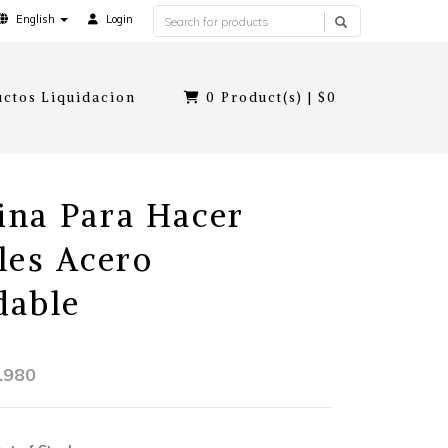
English
Login
ctos Liquidacion
0
Product(s) |
$0
na Para Hacer
les Acero
dable
.980