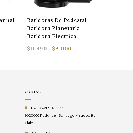
llo Plástico Masaje
Cesta Plegable
al Linfático + Guasha
Almacenamiento De 
tico
Sucia 2 Separaciones
300
$1.000
$9.990
$6.303
CONTACT
LA TRAVESIA 7733,
9020000 Pudahuel, Santiago Metropolitan
Chile