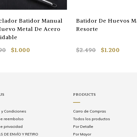
stal
Olla A Presion Multiuso
Rodi
a
Faci
Plás
$33.990
$26.280
$2.
US
PRODUCTS
 y Condiciones
Carro de Compras
 de reembolso
Todos los productos
de privacidad
Por Detalle
S DE ENVÍO Y RETIRO
Por Mayor