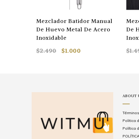
atidor De Huevos Manual
Batidoras De Pede
esorte
Batidora Planetari
Batidora Electrica
2.490
$1.200
$11.390
$8.000
ABOUT 
Términos
Politica
Política 
POLÍTICA