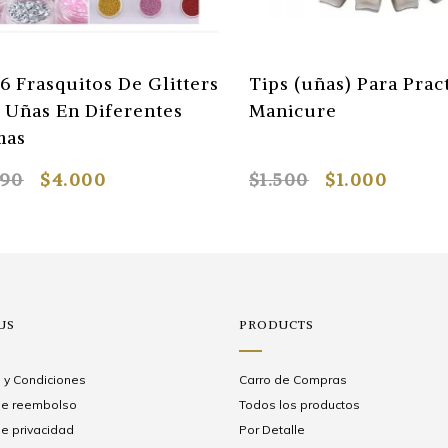
36 Frasquitos De Glitters
Tips (uñas) Para Prac
 Uñas En Diferentes
Manicure
mas
990
$4.000
$1.500
$1.000
US
PRODUCTS
 y Condiciones
Carro de Compras
 de reembolso
Todos los productos
de privacidad
Por Detalle