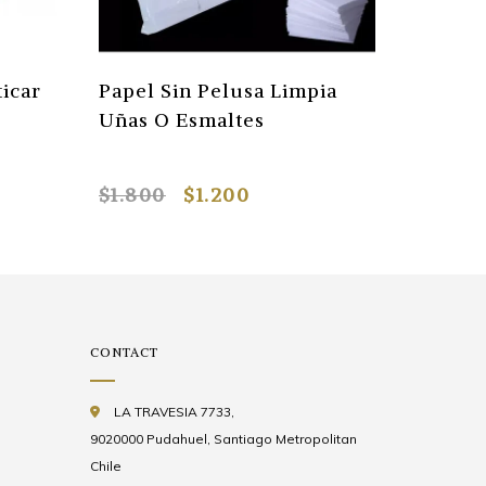
ticar
Papel Sin Pelusa Limpia
Pack 1
Uñas O Esmaltes
Quita 
.B - 10
$1.800
$1.200
$1.290
CONTACT
LA TRAVESIA 7733,
9020000 Pudahuel, Santiago Metropolitan
Chile