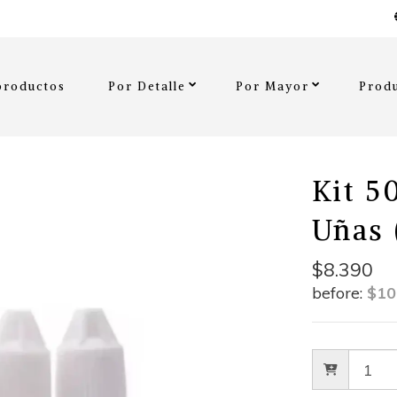
productos
Por Detalle
Por Mayor
Produ
Kit 5
Uñas 
$8.390
before:
$10