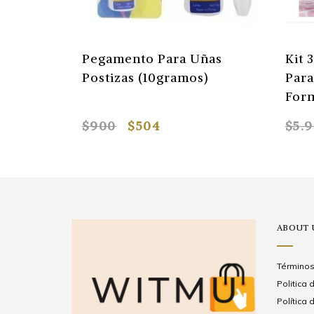
Pegamento Para Uñas
Kit 
Postizas (10gramos)
Para
For
$900
$504
$5.
ABOUT 
Términos
Politica
Política 