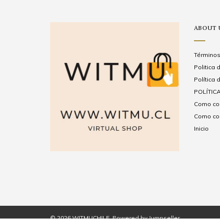
ABOUT 
Términos
Politica
Política 
POLÍTICA
Como com
Como com
Inicio
© 2026 WITMUCHILE.
Powered by Jumpseller
.