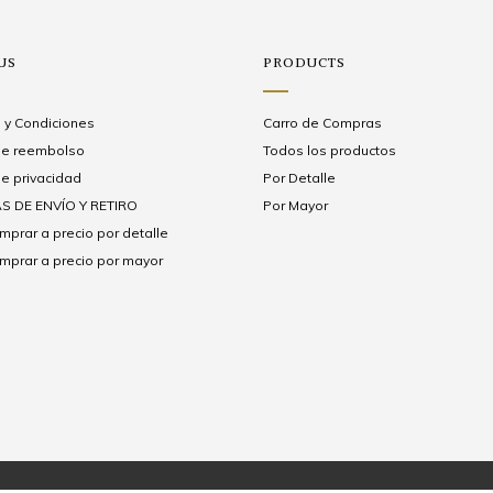
US
PRODUCTS
 y Condiciones
Carro de Compras
 de reembolso
Todos los productos
de privacidad
Por Detalle
S DE ENVÍO Y RETIRO
Por Mayor
prar a precio por detalle
prar a precio por mayor