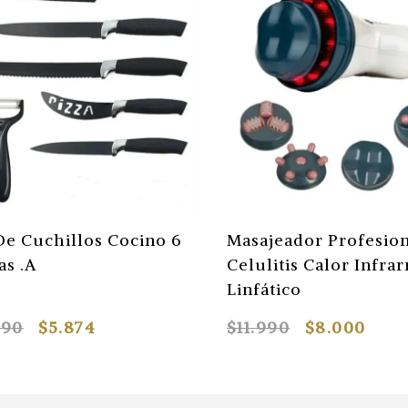
De Cuchillos Cocino 6
Masajeador Profesio
as .A
Celulitis Calor Infrar
Linfático
990
$5.874
$11.990
$8.000