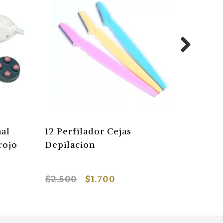
nal
12 Perfilador Cejas
Torno 
rojo
Depilacion
Acrílic
$2.500
$1.700
$15.69