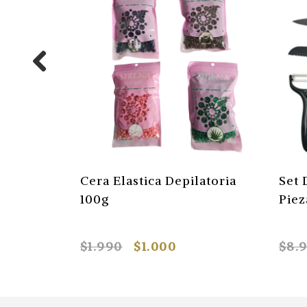
Cera Elastica Depilatoria
Set 
100g
Piez
$1.990
$1.000
$8.