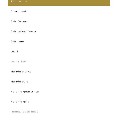
Blanco line
Crema leaf
Gris Oscuro
Gris oscuro flower
Gris puro
Leaf2
Leaf Y 126
Marrón blanco
Marrón puro
Naranja geometrica
Naranja gris
Triangulo con lines