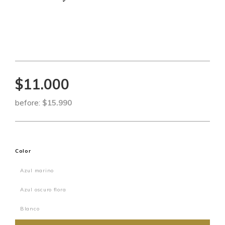
$11.000
before:
$15.990
Color
Azul marino
Azul oscuro flora
Blanco