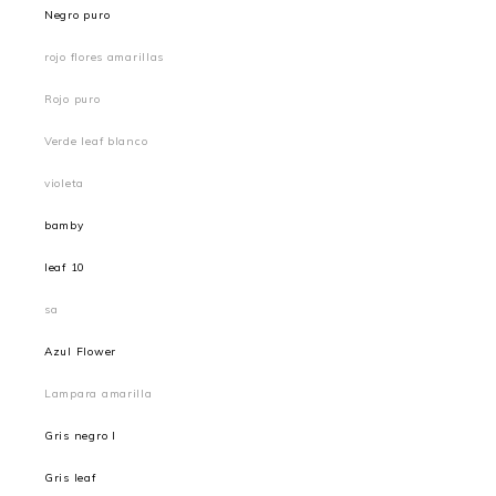
Negro puro
rojo flores amarillas
Rojo puro
Verde leaf blanco
violeta
bamby
leaf 10
sa
Azul Flower
Lampara amarilla
Gris negro l
Gris leaf