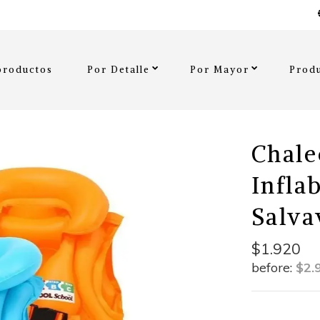
productos
Por Detalle
Por Mayor
Produ
Chale
Infla
Salva
$1.920
before:
$2.