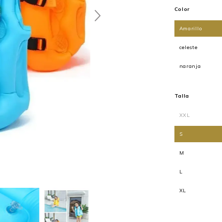
Color
Amarillo
celeste
naranja
Talla
XXL
S
M
L
XL