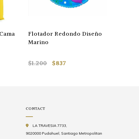
 Cama
Flotador Redondo Diseño
Flotad
Marino
Niños 
$1.200
$837
$2.600
CONTACT
LA TRAVESIA 7733,
9020000 Pudahuel, Santiago Metropolitan