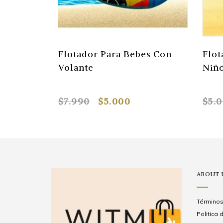
Flotador Para Bebes Con
Flot
Volante
Niñ
$7.990
$5.000
$5.
ABOUT 
Términos
Politica