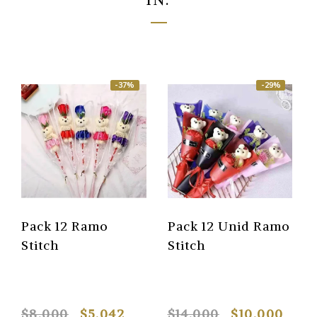
-37%
-29%
Pack 12 Ramo
Pack 12 Unid Ramo
Stitch
Stitch
$8.000
$5.042
$14.000
$10.000