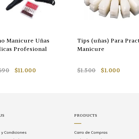
no Manicure Uñas
Tips (uñas) Para Prac
licas Profesional
Manicure
690
$11.000
$1.500
$1.000
US
PRODUCTS
 y Condiciones
Carro de Compras