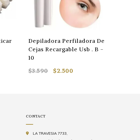
ticar
Depiladora Perfiladora De
Pegame
Cejas Recargable Usb . B -
Postiza
10
$3.590
$2.500
$900
CONTACT
LA TRAVESIA 7733,