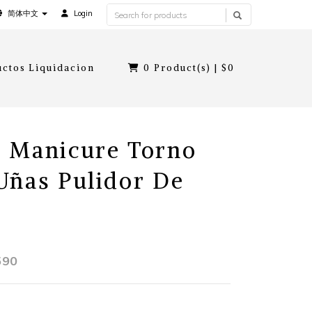
简体中文
Login
ctos Liquidacion
0
Product(s) |
$0
 Manicure Torno
Uñas Pulidor De
590