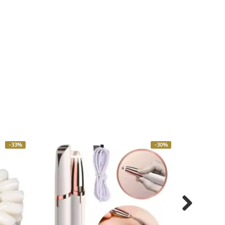
-33%
-30%