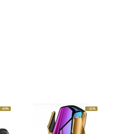
-40%
-31%