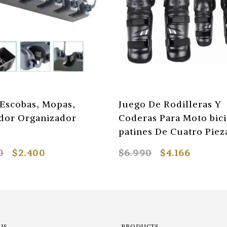
 Escobas, Mopas,
Juego De Rodilleras Y
dor Organizador
Coderas Para Moto bici
patines De Cuatro Piez
0
$2.400
$6.990
$4.166
US
PRODUCTS