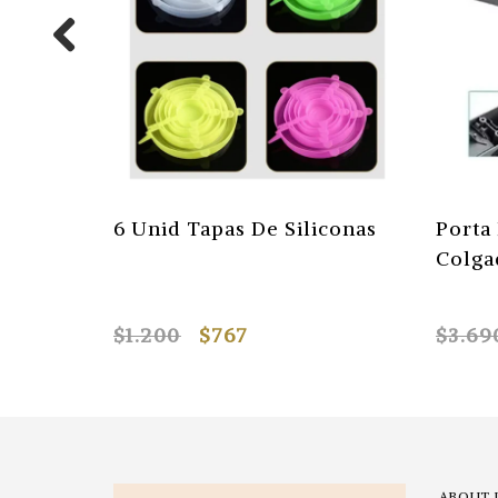
to
6 Unid Tapas De Siliconas
Porta
l De
Colga
$1.200
$767
$3.69
ABOUT 