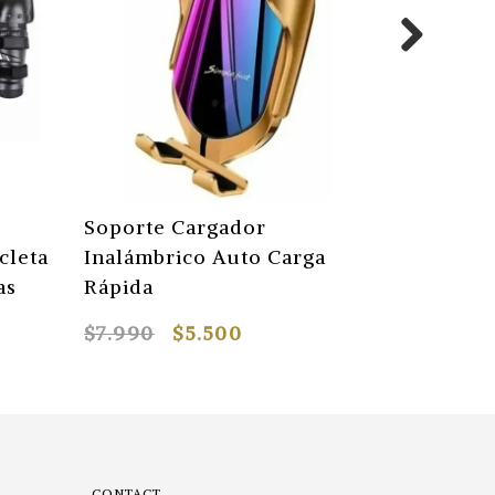
Soporte Cargador
Electro 
cleta
Inalámbrico Auto Carga
Cuello Ce
as
Rápida
Electrod
$7.990
$5.500
$6.290
CONTACT