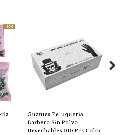
-50%
oria
Guantes Peluqueria
Lámpar
Barbero Sin Polvo
Esmalt
Desechables 100 Pcs Color