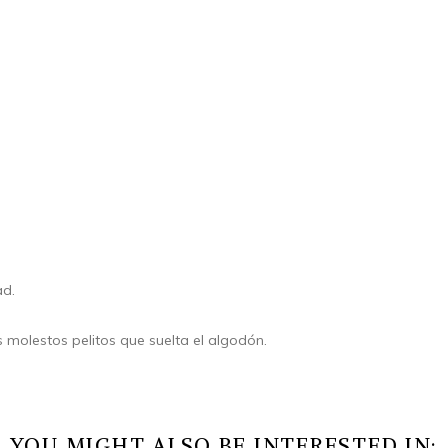
ad.
s molestos pelitos que suelta el algodón.
YOU MIGHT ALSO BE INTERESTED IN: