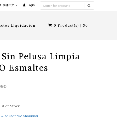
简体中文
Login
ctos Liquidacion
0
Product(s) |
$0
 Sin Pelusa Limpia
O Esmaltes
990
Out of Stock
← or Continue Shopping