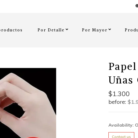
productos
Por Detalle
Por Mayor
Produ
Papel
Uñas 
$1.300
before:
$1.
Availability: 
Contact us