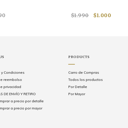
90
$1.990
$1.000
US
PRODUCTS
 y Condiciones
Carro de Compras
 de reembolso
Todos los productos
de privacidad
Por Detalle
S DE ENVÍO Y RETIRO
Por Mayor
prar a precio por detalle
prar a precio por mayor