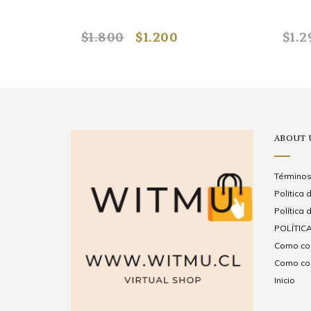
$1.800
$1.200
$1.2
ABOUT 
Términos
Politica
Política 
POLÍTICA
Como com
Como com
Inicio