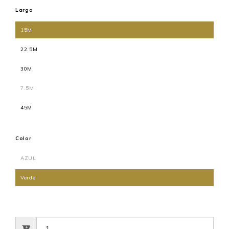
Largo
15M
22.5M
30M
7.5M
45M
Color
AZUL
Verde