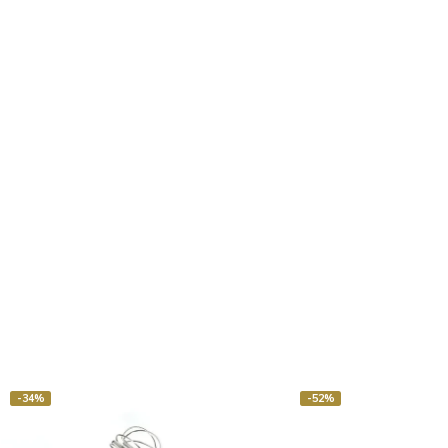
-34%
-52%