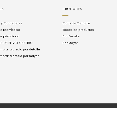
US
PRODUCTS
 y Condiciones
Carro de Compras
 de reembolso
Todos los productos
de privacidad
Por Detalle
S DE ENVÍO Y RETIRO
Por Mayor
prar a precio por detalle
prar a precio por mayor