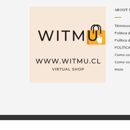
ABOUT 
Términos
Politica
Política 
POLÍTICA
Como com
Como com
Inicio
© 2026 WITMUCHILE.
Powered by Jumpseller
.