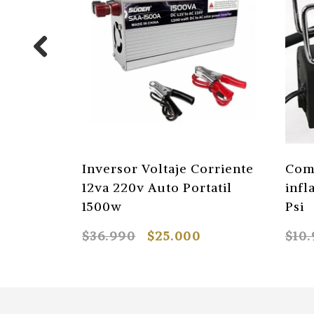
Inversor Voltaje Corriente
Comp
12va 220v Auto Portatil
infl
1500w
Psi
$36.990
$25.000
$10