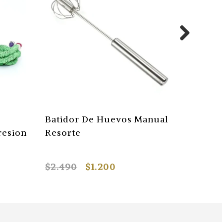
Batidor De Huevos Manual
Baño E
resion
Resorte
Perros
$2.490
$1.200
$6.590