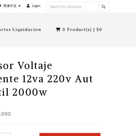
简体中文
Login
ctos Liquidacion
0
Product(s) |
$0
sor Voltaje
ente 12va 220v Aut
til 2000w
.990