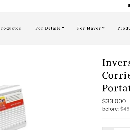
productos
Por Detalle
Por Mayor
Produ
Inver
Corri
Porta
$33.000
before:
$45