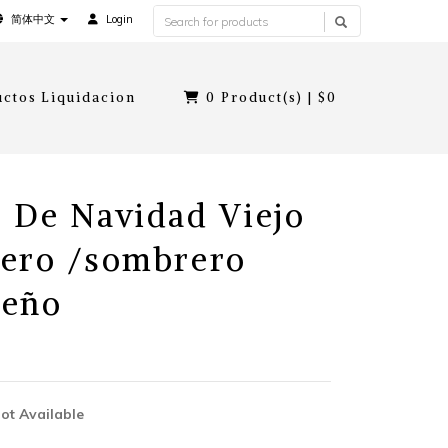
简体中文
Login
ctos Liquidacion
0
Product(s) |
$0
 De Navidad Viejo
ero /sombrero
deño
Not Available