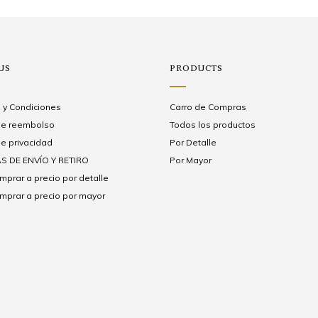
US
PRODUCTS
 y Condiciones
Carro de Compras
 de reembolso
Todos los productos
de privacidad
Por Detalle
S DE ENVÍO Y RETIRO
Por Mayor
prar a precio por detalle
prar a precio por mayor