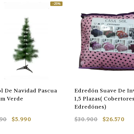
-25%
l De Navidad Pascua
Edredón Suave De In
Cm Verde
1,5 Plazas( Cobertore
Edredónes)
990
$5.990
$30.900
$26.570