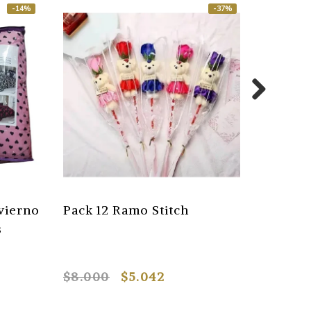
-14%
-37%
vierno
Pack 12 Ramo Stitch
Sabanas
s
(105x2
$8.000
$5.042
$13.69