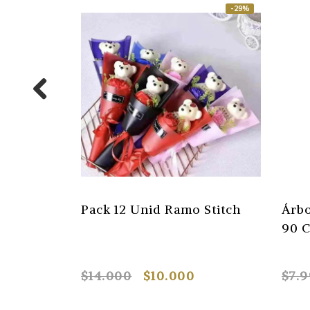
-29%
Pack 12 Unid Ramo Stitch
Árbo
90 
$14.000
$10.000
$7.