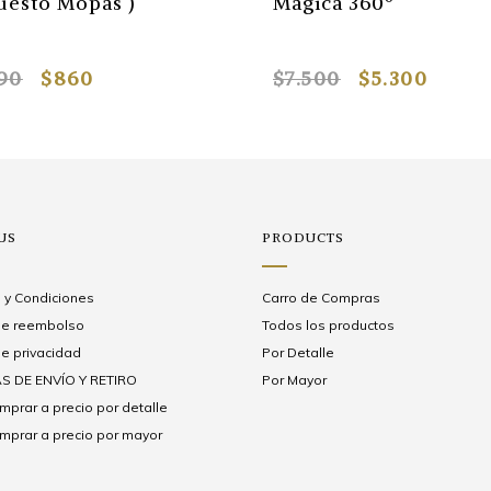
uesto Mopas )
Mágica 360º
890
$860
$7.500
$5.300
US
PRODUCTS
 y Condiciones
Carro de Compras
 de reembolso
Todos los productos
de privacidad
Por Detalle
S DE ENVÍO Y RETIRO
Por Mayor
prar a precio por detalle
prar a precio por mayor