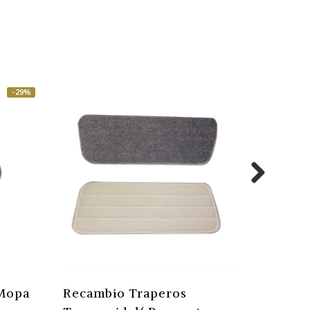
-29%
 Mopa
Recambio Traperos
Recamb