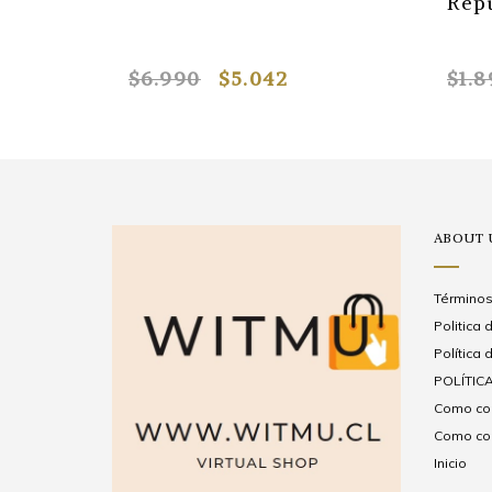
Rep
$6.990
$5.042
$1.
ABOUT 
Términos
Politica
Política 
POLÍTICA
Como com
Como com
Inicio