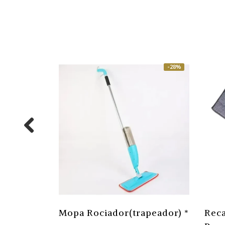
-28%
Mopa Rociador(trapeador) *
Reca