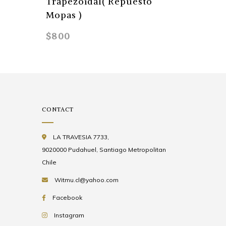
Trapezoidal( Repuesto
Trapez
Mopas )
Mopas 
$800
$1.890
CONTACT
LA TRAVESIA 7733,
9020000 Pudahuel, Santiago Metropolitan
Chile
Witmu.cl@yahoo.com
Facebook
Instagram