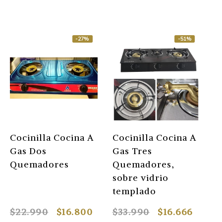
-27%
-51%
Cocinilla Cocina A
Cocinilla Cocina A
S
Gas Dos
Gas Tres
B
Quemadores
Quemadores,
O
sobre vidrio
templado
$22.990
$16.800
$33.990
$16.666
$