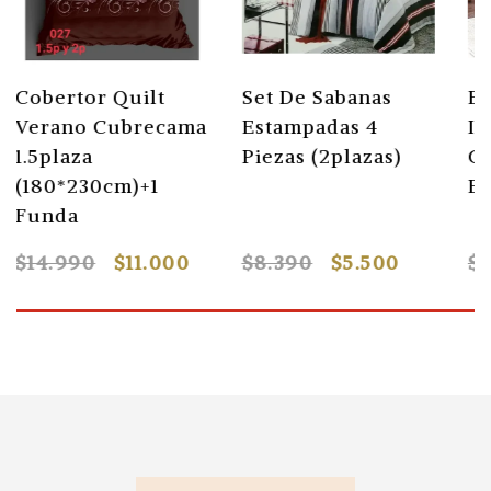
Edredón Suave De
Set Sábanas Con
Invierno 2 Plazas(
Elástico 2 Plazas( 4
Cobertores
Piezas )liso
Edredónes)
$33.990
$26.440
$9.990