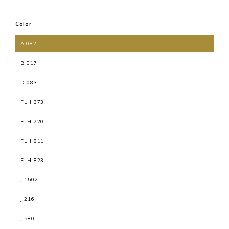
Color
A 082
B 017
D 083
FLH 373
FLH 720
FLH 811
FLH 823
J 1502
J 216
J 580