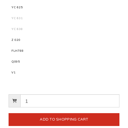
YC 625
YC 631
YC 638
Z 020
FLH788
Q095
V1